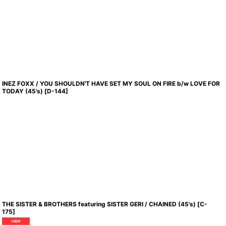
INEZ FOXX / YOU SHOULDN'T HAVE SET MY SOUL ON FIRE b/w LOVE FOR
TODAY (45's)
[
D-144
]
THE SISTER & BROTHERS featuring SISTER GERI / CHAINED (45's)
[
C-
175
]