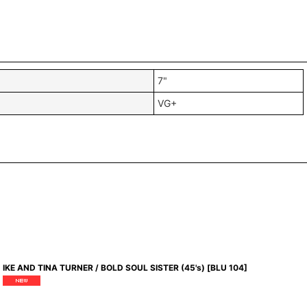
7"
VG+
IKE AND TINA TURNER / BOLD SOUL SISTER (45's)
[
BLU 104
]