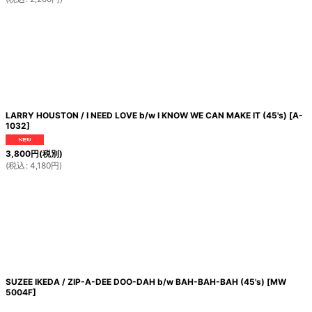
LARRY HOUSTON / I NEED LOVE b/w I KNOW WE CAN MAKE IT (45's)
[
A-
1032
]
3,800
円
(税別)
(
税込
:
4,180
円
)
SUZEE IKEDA / ZIP-A-DEE DOO-DAH b/w BAH-BAH-BAH (45's)
[
MW
5004F
]