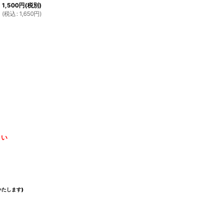
1,500
円
(税別)
(
税込
:
1,650
円
)
さい
たします)