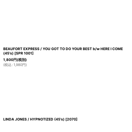
BEAUFORT EXPRESS / YOU GOT TO DO YOUR BEST b/w HERE I COME
(45's)
[
SPR 1001
]
1,800
円
(税別)
(
税込
:
1,980
円
)
LINDA JONES / HYPNOTIZED (45's)
[
2070
]