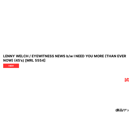
LENNY WELCH / EYEWITNESS NEWS b/w I NEED YOU MORE (THAN EVER
NOW) (45's)
[
MRL 5554
]
試
(新品/