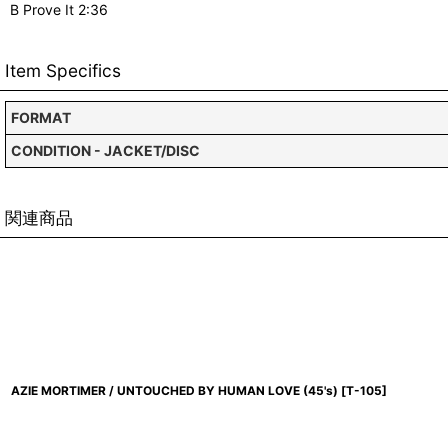
B Prove It 2:36
Item Specifics
FORMAT
CONDITION - JACKET/DISC
関連商品
AZIE MORTIMER / UNTOUCHED BY HUMAN LOVE (45's)
[
T-105
]