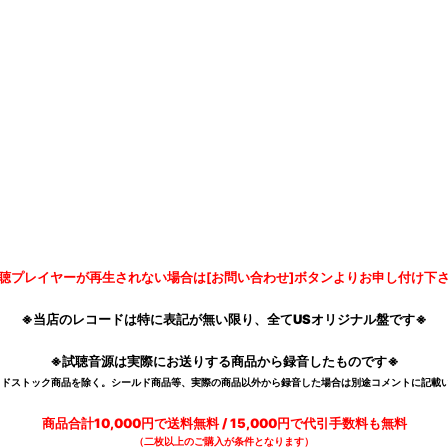
聴プレイヤーが再生されない場合は[お問い合わせ]ボタンよりお申し付け下
※当店のレコードは特に表記が無い限り、全てUSオリジナル盤です※
※試聴音源は実際にお送りする商品から録音したものです※
デッドストック商品を除く。シールド商品等、実際の商品以外から録音した場合は別途コメントに記載い
商品合計10,000円で送料無料 / 15,000円で代引手数料も無料
（二枚以上のご購入が条件となります）