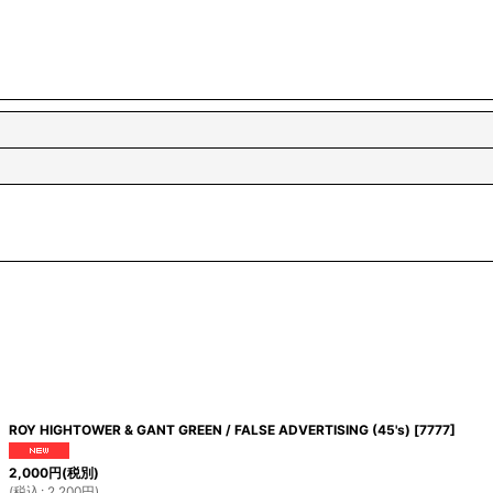
ROY HIGHTOWER & GANT GREEN / FALSE ADVERTISING (45's)
[
7777
]
2,000
円
(税別)
(
税込
:
2,200
円
)