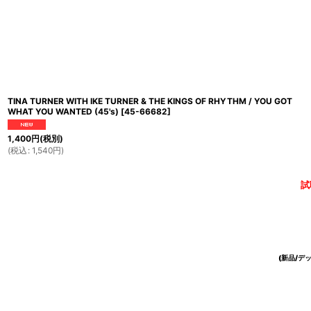
TINA TURNER WITH IKE TURNER & THE KINGS OF RHYTHM / YOU GOT
WHAT YOU WANTED (45's)
[
45-66682
]
1,400
円
(税別)
(
税込
:
1,540
円
)
試
(新品/