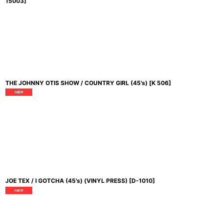
15003
]
THE JOHNNY OTIS SHOW / COUNTRY GIRL (45's)
[
K 506
]
JOE TEX / I GOTCHA (45's) (VINYL PRESS)
[
D-1010
]