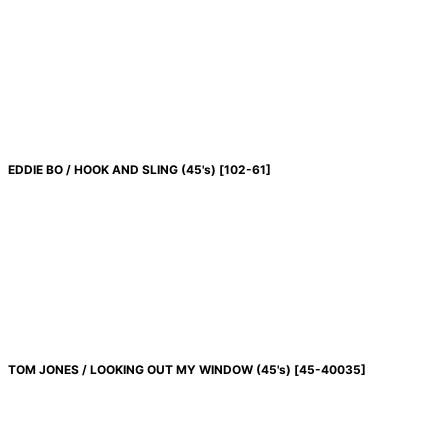
EDDIE BO / HOOK AND SLING (45's)
[
102-61
]
TOM JONES / LOOKING OUT MY WINDOW (45's)
[
45-40035
]