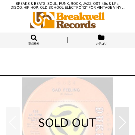
BREAKS & BEATS, SOUL, FUNK, ROCK, JAZZ, OST 45s & LPs,
DISCO, HIP HOP, OLD SCHOOL ELECTRO 12" FOR VINTAGE VINYL.
商品検索
カテゴリ