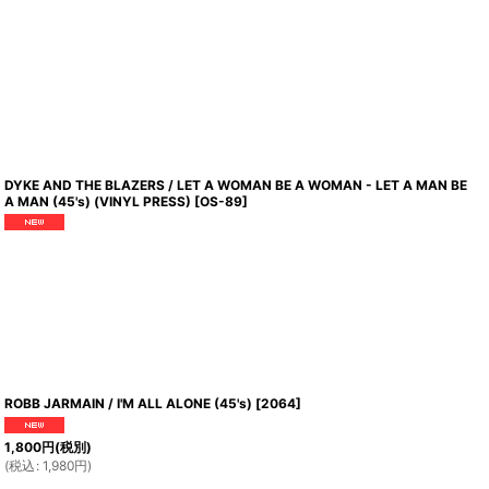
DYKE AND THE BLAZERS / LET A WOMAN BE A WOMAN - LET A MAN BE
A MAN (45's) (VINYL PRESS)
[
OS-89
]
ROBB JARMAIN / I'M ALL ALONE (45's)
[
2064
]
1,800
円
(税別)
(
税込
:
1,980
円
)