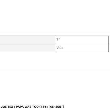
7"
VG+
JOE TEX / PAPA WAS TOO (45's)
[
45-4051
]