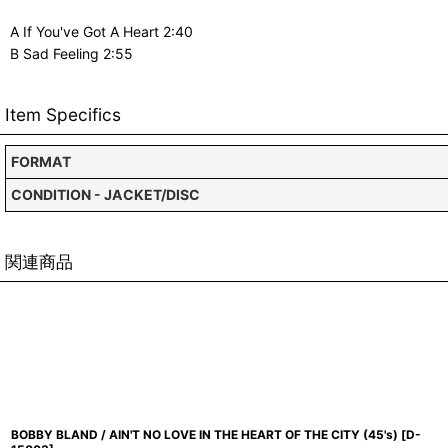
A If You've Got A Heart 2:40
B Sad Feeling 2:55
Item Specifics
FORMAT
CONDITION - JACKET/DISC
関連商品
BOBBY BLAND / AIN'T NO LOVE IN THE HEART OF THE CITY (45's)
[
D-