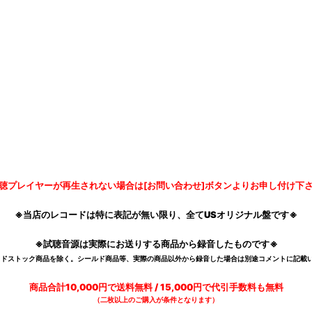
聴プレイヤーが再生されない場合は[お問い合わせ]ボタンよりお申し付け下
※当店のレコードは特に表記が無い限り、全てUSオリジナル盤です※
※試聴音源は実際にお送りする商品から録音したものです※
デッドストック商品を除く。シールド商品等、実際の商品以外から録音した場合は別途コメントに記載い
商品合計10,000円で送料無料 / 15,000円で代引手数料も無料
（二枚以上のご購入が条件となります）