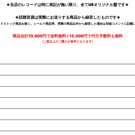
※当店のレコードは特に表記が無い限り、全てUSオリジナル盤です※
※試聴音源は実際にお送りする商品から録音したものです※
デッドストック商品を除く。シールド商品等、実際の商品以外から録音した場合は別途コメントに記載い
商品合計10,000円で送料無料 / 15,000円で代引手数料も無料
（二枚以上のご購入が条件となります）