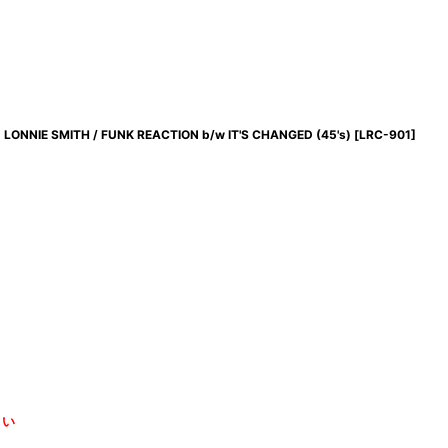
LONNIE SMITH / FUNK REACTION b/w IT'S CHANGED (45's)
[
LRC-901
]
さい