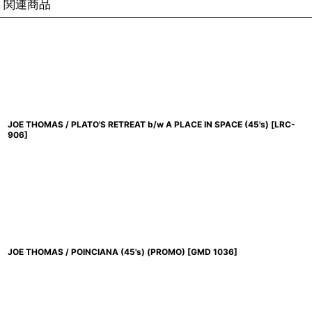
関連商品
JOE THOMAS / PLATO'S RETREAT b/w A PLACE IN SPACE (45's)
[
LRC-
906
]
JOE THOMAS / POINCIANA (45's) (PROMO)
[
GMD 1036
]