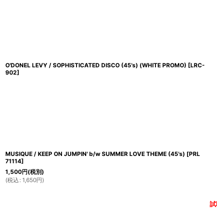
O'DONEL LEVY / SOPHISTICATED DISCO (45's) (WHITE PROMO)
[
LRC-
902
]
MUSIQUE / KEEP ON JUMPIN' b/w SUMMER LOVE THEME (45's)
[
PRL
71114
]
1,500
円
(税別)
(
税込
:
1,650
円
)
試