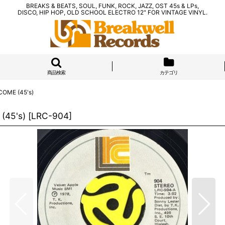
BREAKS & BEATS, SOUL, FUNK, ROCK, JAZZ, OST 45s & LPs,
DISCO, HIP HOP, OLD SCHOOL ELECTRO 12" FOR VINTAGE VINYL.
商品検索
カテゴリ
OME (45's)
(45's)
[
LRC-904
]