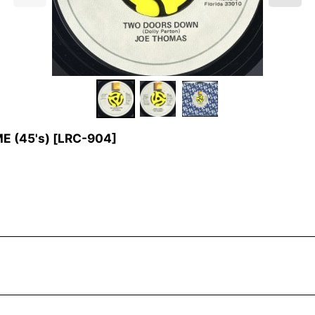
 (45's)
[
LRC-904
]