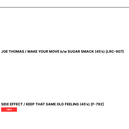
JOE THOMAS / MAKE YOUR MOVE b/w SUGAR SMACK (45's)
[
LRC-907
]
SIDE EFFECT / KEEP THAT SAME OLD FEELING (45's)
[
F-792
]