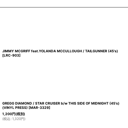
JIMMY MCGRIFF feat.YOLANDA MCCULLOUGH / TAILGUNNER (45's)
[
LRC-903
]
GREGG DIAMOND / STAR CRUISER b/w THIS SIDE OF MIDNIGHT (45's)
(VINYL PRESS)
[
MAR-3329
]
1,200
円
(税別)
(
税込
:
1,320
円
)