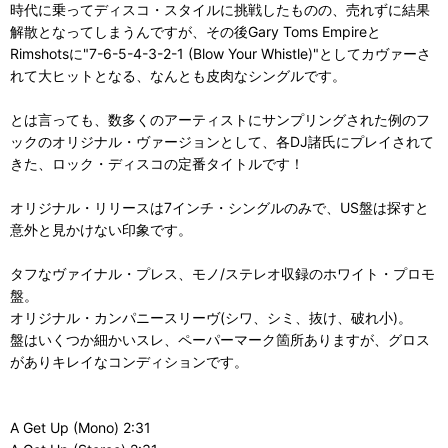
時代に乗ってディスコ・スタイルに挑戦したものの、売れずに結果
解散となってしまうんですが、その後Gary Toms Empireと
Rimshotsに"7-6-5-4-3-2-1 (Blow Your Whistle)"としてカヴァーさ
れて大ヒットとなる、なんとも皮肉なシングルです。
とは言っても、数多くのアーティストにサンプリングされた例のフ
ックのオリジナル・ヴァージョンとして、各DJ諸氏にプレイされて
きた、ロック・ディスコの定番タイトルです！
オリジナル・リリースは7インチ・シングルのみで、US盤は探すと
意外と見かけない印象です。
タフなヴァイナル・プレス、モノ/ステレオ収録のホワイト・プロモ
盤。
オリジナル・カンパニースリーヴ(シワ、シミ、抜け、破れ小)。
盤はいくつか細かいスレ、ペーパーマーク箇所ありますが、グロス
がありキレイなコンディションです。
A Get Up (Mono) 2:31