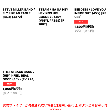
STEVE MILLER BAND /
STEAM / NA NA HEY
BEE GEES / LOVE YOU
FLY LIKE AN EAGLE
HEY KISS HIM
INSIDE OUT (45's)
[
RS
(45's)
[
4372
]
GOODBYE (45's)
925
]
(VINYL PRESS)
[
F
1667
]
1,800
円
(税別)
(
税込
:
1,980
円
)
THE FATBACK BAND /
(HEY I) FEEL REAL
GOOD (45's)
[
EV 224
]
1,800
円
(税別)
(
税込
:
1,980
円
)
試聴プレイヤーが再生されない場合は[お問い合わせ]ボタンよりお申し付
け下さい