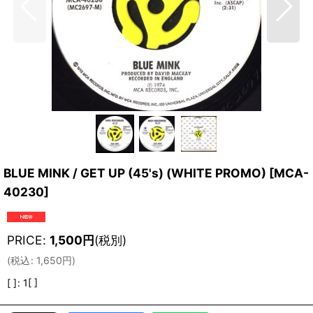
BLUE MINK / GET UP (45's) (WHITE PROMO)
[
MCA-
40230
]
PRICE
:
1,500
円
(税別)
(
税込
:
1,650
円
)
[ ]
:
1[ ]