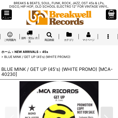
BREAKS & BEATS, SOUL, FUNK, ROCK, JAZZ, OST 45s & LPs,
DISCO, HIP HOP, OLD SCHOOL ELECTRO 12" FOR VINTAGE VINYL.
メニュー
CART
送料・支払い方
ご利用案内
商品検索
カテゴリ
マイページ
法
ホーム
>
NEW ARRIVALS
>
45s
>
BLUE MINK / GET UP (45's) (WHITE PROMO)
BLUE MINK / GET UP (45's) (WHITE PROMO)
[
MCA-
40230
]