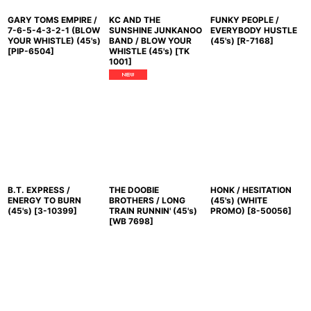
GARY TOMS EMPIRE /
KC AND THE
FUNKY PEOPLE /
7-6-5-4-3-2-1 (BLOW
SUNSHINE JUNKANOO
EVERYBODY HUSTLE
YOUR WHISTLE) (45's)
BAND / BLOW YOUR
(45's)
[
R-7168
]
[
PIP-6504
]
WHISTLE (45's)
[
TK
1001
]
B.T. EXPRESS /
THE DOOBIE
HONK / HESITATION
ENERGY TO BURN
BROTHERS / LONG
(45's) (WHITE
(45's)
[
3-10399
]
TRAIN RUNNIN' (45's)
PROMO)
[
8-50056
]
[
WB 7698
]