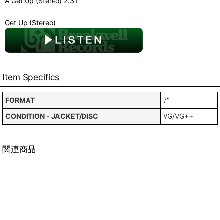
A Get Up (Stereo) 2:31
Get Up (Stereo)
Item Specifics
FORMAT
7"
CONDITION - JACKET/DISC
VG/VG++
関連商品