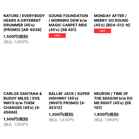
NATURE / EVERYBODY
SOUND FOUNDATION
MONDAY AFTER /
HEARS A DIFFERENT
/ MORNING DEW b/w
MERRY GO ROUND
DRUMMER (45's)
MAGIC CARPET RIDE
(45's)
[
BDA-512-N
]
(PROMO)
[
AR-6036
]
(45's)
[
SB 401
]
1,500
円
(税別)
(
税込
:
1,650
円
)
CARLOS SANTANA &
BALLIN' JACK / SUPER
NEURON / TIME OF
BUDDY MILES / EVIL
HIGHWAY (45's)
THE SEASON b/w DO
WAYS b/w THEM
(WHITE PROMO)
[
4-
ME RIGHT (45's)
[
ER
CHANGES (45's)
[
4-
45312
]
101
]
45666
]
1,300
円
(税別)
1,800
円
(税別)
1,500
円
(税別)
(
税込
:
1,430
円
)
(
税込
:
1,980
円
)
(
税込
:
1,650
円
)