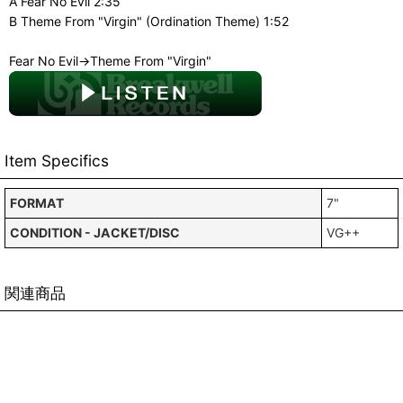
A Fear No Evil 2:35
B Theme From "Virgin" (Ordination Theme) 1:52
Fear No Evil→Theme From "Virgin"
Item Specifics
FORMAT
7"
CONDITION - JACKET/DISC
VG++
関連商品