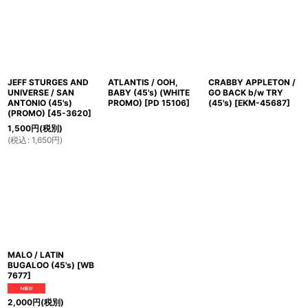
JEFF STURGES AND
ATLANTIS / OOH,
CRABBY APPLETON /
UNIVERSE / SAN
BABY (45's) (WHITE
GO BACK b/w TRY
ANTONIO (45's)
PROMO)
[
PD 15106
]
(45's)
[
EKM-45687
]
(PROMO)
[
45-3620
]
1,500
円
(税別)
(
税込
:
1,650
円
)
MALO / LATIN
BUGALOO (45's)
[
WB
7677
]
2,000
円
(税別)