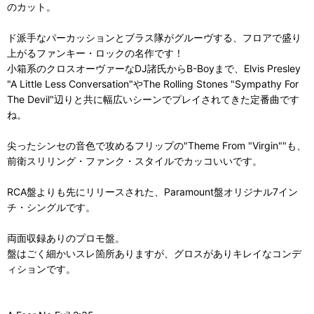
のカット。
ド派手なパーカッションとブラス隊がグルーヴする、フロアで盛り
上がるファンキー・ロックの名作です！
小箱系のクロスオーヴァーなDJ諸氏からB-Boyまで、Elvis Presley
"A Little Less Conversation"やThe Rolling Stones "Sympathy For
The Devil"辺りと共に幅広いシーンでプレイされてきた定番曲です
ね。
尖ったシンセの音色で攻めるフリップの"Theme From "Virgin""も、
前衛スリリング・ファンク・スタイルでカッコいいです。
RCA盤よりも先にリリースされた、Paramount盤オリジナル7イン
チ・シングルです。
両面収録ありのプロモ盤。
盤はごく細かいスレ箇所ありますが、グロスがありキレイなコンデ
ィションです。