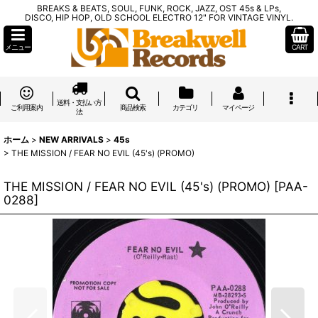
BREAKS & BEATS, SOUL, FUNK, ROCK, JAZZ, OST 45s & LPs,
DISCO, HIP HOP, OLD SCHOOL ELECTRO 12" FOR VINTAGE VINYL.
メニュー
CART
送料・支払い方
ご利用案内
商品検索
カテゴリ
マイページ
法
ホーム
>
NEW ARRIVALS
>
45s
>
THE MISSION / FEAR NO EVIL (45's) (PROMO)
THE MISSION / FEAR NO EVIL (45's) (PROMO)
[
PAA-
0288
]