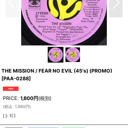
THE MISSION / FEAR NO EVIL (45's) (PROMO)
[
PAA-0288
]
PRICE
:
1,800
円
(税別)
(
税込
:
1,980
円
)
[ ]
:
1[ ]