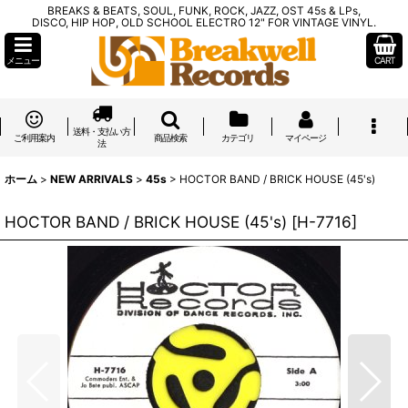
BREAKS & BEATS, SOUL, FUNK, ROCK, JAZZ, OST 45s & LPs,
DISCO, HIP HOP, OLD SCHOOL ELECTRO 12" FOR VINTAGE VINYL.
メニュー
CART
送料・支払い方
ご利用案内
商品検索
カテゴリ
マイページ
法
ホーム
>
NEW ARRIVALS
>
45s
>
HOCTOR BAND / BRICK HOUSE (45's)
HOCTOR BAND / BRICK HOUSE (45's)
[
H-7716
]