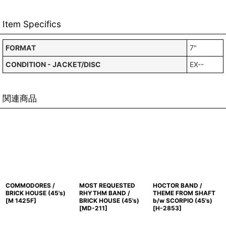
Item Specifics
FORMAT
7"
CONDITION - JACKET/DISC
EX--
関連商品
COMMODORES /
MOST REQUESTED
HOCTOR BAND /
BRICK HOUSE (45's)
RHYTHM BAND /
THEME FROM SHAFT
[
M 1425F
]
BRICK HOUSE (45's)
b/w SCORPIO (45's)
[
MD-211
]
[
H-2853
]