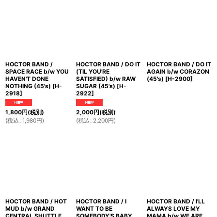
HOCTOR BAND /
HOCTOR BAND / DO IT
HOCTOR BAND / DO IT
SPACE RACE b/w YOU
(TIL YOU'RE
AGAIN b/w CORAZON
HAVEN'T DONE
SATISFIED) b/w RAW
(45's)
[
H-2900
]
NOTHING (45's)
[
H-
SUGAR (45's)
[
H-
2918
]
2922
]
1,800
円
(税別)
2,000
円
(税別)
(
税込
:
1,980
円
)
(
税込
:
2,200
円
)
HOCTOR BAND / HOT
HOCTOR BAND / I
HOCTOR BAND / I'LL
MUD b/w GRAND
WANT TO BE
ALWAYS LOVE MY
CENTRAL SHUTTLE
SOMEBODY'S BABY
MAMA b/w WE ARE