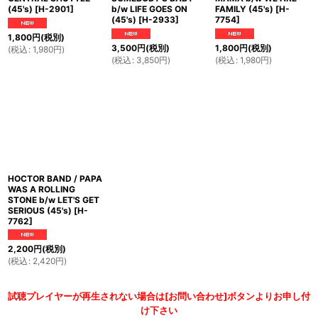
(45's)
[
H-2901
]
b/w LIFE GOES ON
FAMILY (45's)
[
H-
(45's)
[
H-2933
]
7754
]
1,800
円
(税別)
3,500
円
(税別)
1,800
円
(税別)
(
税込
:
1,980
円
)
(
税込
:
3,850
円
)
(
税込
:
1,980
円
)
HOCTOR BAND / PAPA
WAS A ROLLING
STONE b/w LET'S GET
SERIOUS (45's)
[
H-
7762
]
2,200
円
(税別)
(
税込
:
2,420
円
)
試聴プレイヤーが再生されない場合は[お問い合わせ]ボタンよりお申し付
け下さい