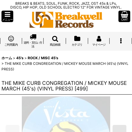
BREAKS & BEATS, SOUL, FUNK, ROCK, JAZZ, OST 45s & LPs,
DISCO, HIP HOP, OLD SCHOOL ELECTRO 12" FOR VINTAGE VINYL.
メニュー
CART
送料・支払い方
ご利用案内
商品検索
カテゴリ
マイページ
法
ホーム
>
45's
>
ROCK / MISC 45's
>
THE MIKE CURB CONGREGATION / MICKEY MOUSE MARCH (45's) (VINYL
PRESS)
THE MIKE CURB CONGREGATION / MICKEY MOUSE
MARCH (45's) (VINYL PRESS)
[
499
]