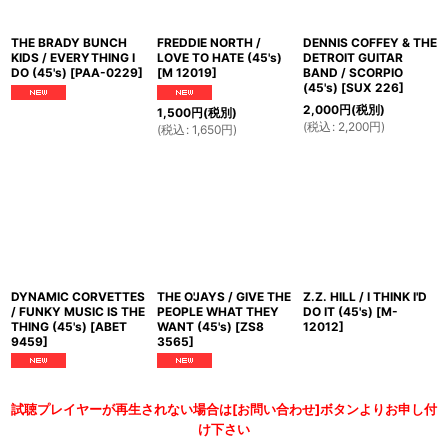
THE BRADY BUNCH
FREDDIE NORTH /
DENNIS COFFEY & THE
KIDS / EVERYTHING I
LOVE TO HATE (45's)
DETROIT GUITAR
DO (45's)
[
PAA-0229
]
[
M 12019
]
BAND / SCORPIO
(45's)
[
SUX 226
]
2,000
円
(税別)
1,500
円
(税別)
(
税込
:
2,200
円
)
(
税込
:
1,650
円
)
DYNAMIC CORVETTES
THE O'JAYS / GIVE THE
Z.Z. HILL / I THINK I'D
/ FUNKY MUSIC IS THE
PEOPLE WHAT THEY
DO IT (45's)
[
M-
THING (45's)
[
ABET
WANT (45's)
[
ZS8
12012
]
9459
]
3565
]
試聴プレイヤーが再生されない場合は[お問い合わせ]ボタンよりお申し付
け下さい