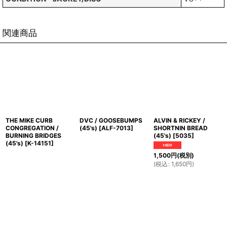
関連商品
THE MIKE CURB
DVC / GOOSEBUMPS
ALVIN & RICKEY /
CONGREGATION /
(45's)
[
ALF-7013
]
SHORTNIN BREAD
BURNING BRIDGES
(45's)
[
5035
]
(45's)
[
K-14151
]
1,500
円
(税別)
(
税込
:
1,650
円
)