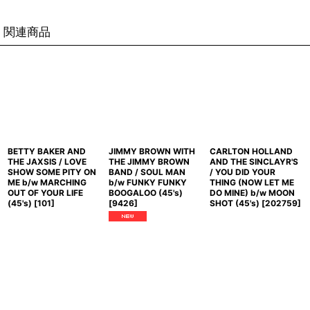
関連商品
BETTY BAKER AND
JIMMY BROWN WITH
CARLTON HOLLAND
THE JAXSIS / LOVE
THE JIMMY BROWN
AND THE SINCLAYR'S
SHOW SOME PITY ON
BAND / SOUL MAN
/ YOU DID YOUR
ME b/w MARCHING
b/w FUNKY FUNKY
THING (NOW LET ME
OUT OF YOUR LIFE
BOOGALOO (45's)
DO MINE) b/w MOON
(45's)
[
101
]
[
9426
]
SHOT (45's)
[
202759
]