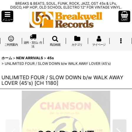
BREAKS & BEATS, SOUL, FUNK, ROCK, JAZZ, OST 45s & LPs,
DISCO, HIP HOP, OLD SCHOOL ELECTRO 12" FOR VINTAGE VINYL.
メニュー
CART
送料・支払い方
ご利用案内
商品検索
カテゴリ
マイページ
法
ホーム
>
NEW ARRIVALS
>
45s
>
UNLIMITED FOUR / SLOW DOWN b/w WALK AWAY LOVER (45's)
UNLIMITED FOUR / SLOW DOWN b/w WALK AWAY
LOVER (45's)
[
CH 1180
]