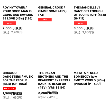
ROY HYTOWER /
GENERAL CROOK /
THE MANDELLS / I
YOUR GOOD MAN IS
GIMME SOME (45's)
CAN'T GET ENOUGH
GOING BAD b/w MUST
[
73
]
OF YOUR STUFF (45's)
BE LOVE (45's)
[
126
]
[
H-711
]
2,000
円
(税別)
3,500
円
(税別)
(
税込
:
2,200
円
)
(
税込
:
3,850
円
)
CHICAGO
THE PAZANT
MATATA / I NEED
GANGSTERS / MUSIC
BROTHERS AND THE
SOMEBODY b/w
FOR THE PEOPLE
BEAUFORT EXPRESS /
EMPTY WORLD (45's)
(45's)
[
GP-1953
]
BACK TO BEAUFORT
(PROMO)
[
PT 400
]
(45's)
[
VRS 35191
]
2,200
円
(税別)
1,500
円
(税別)
(
税込
:
2,420
円
)
(
税込
:
1,650
円
)