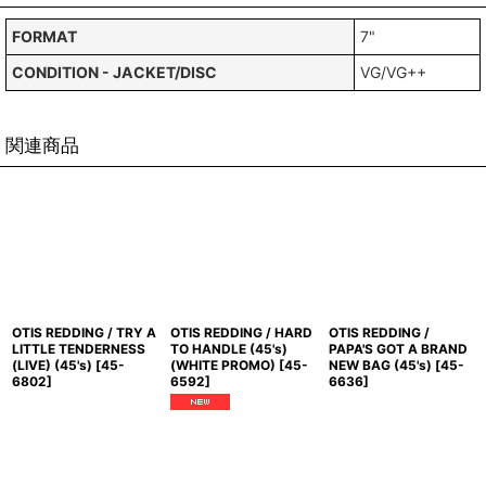
FORMAT
7"
CONDITION - JACKET/DISC
VG/VG++
関連商品
OTIS REDDING / TRY A
OTIS REDDING / HARD
OTIS REDDING /
LITTLE TENDERNESS
TO HANDLE (45's)
PAPA'S GOT A BRAND
(LIVE) (45's)
[
45-
(WHITE PROMO)
[
45-
NEW BAG (45's)
[
45-
6802
]
6592
]
6636
]