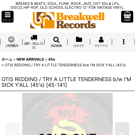
BREAKS & BEATS, SOUL, FUNK, ROCK, JAZZ, OST 45s & LPs,
DISCO, HIP HOP, OLD SCHOOL ELECTRO 12" FOR VINTAGE VINYL.
メニュー
CART
送料・支払い方
ご利用案内
商品検索
カテゴリ
マイページ
法
ホーム
>
NEW ARRIVALS
>
45s
>
OTIS REDDING / TRY A LITTLE TENDERNESS b/w I'M SICK Y'ALL (45's)
OTIS REDDING / TRY A LITTLE TENDERNESS b/w I'M
SICK Y'ALL (45's)
[
45-141
]