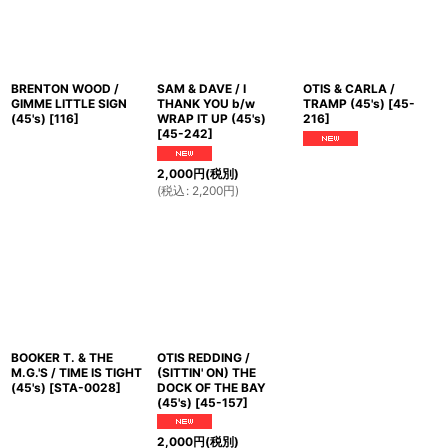
BRENTON WOOD /
SAM & DAVE / I
OTIS & CARLA /
GIMME LITTLE SIGN
THANK YOU b/w
TRAMP (45's)
[
45-
(45's)
[
116
]
WRAP IT UP (45's)
216
]
[
45-242
]
2,000
円
(税別)
(
税込
:
2,200
円
)
BOOKER T. & THE
OTIS REDDING /
M.G.'S / TIME IS TIGHT
(SITTIN' ON) THE
(45's)
[
STA-0028
]
DOCK OF THE BAY
(45's)
[
45-157
]
2,000
円
(税別)