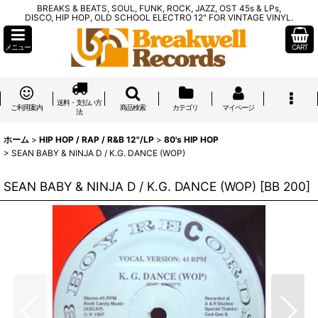
BREAKS & BEATS, SOUL, FUNK, ROCK, JAZZ, OST 45s & LPs,
DISCO, HIP HOP, OLD SCHOOL ELECTRO 12" FOR VINTAGE VINYL.
メニュー
CART
送料・支払い方
ご利用案内
商品検索
カテゴリ
マイページ
法
ホーム
>
HIP HOP / RAP / R&B 12"/LP
>
80's HIP HOP
>
SEAN BABY & NINJA D / K.G. DANCE (WOP)
SEAN BABY & NINJA D / K.G. DANCE (WOP)
[
BB 200
]