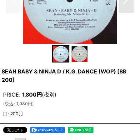
SEAN BABY & NINJA D / K.G. DANCE (WOP)
[
BB
200
]
PRICE
:
1,800
円
(税別)
(
税込
:
1,980
円
)
[ ]
:
200[ ]
Facebookでシェア