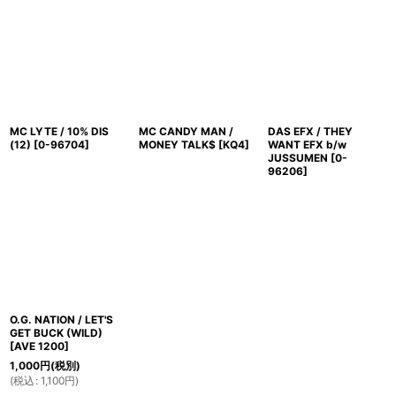
MC LYTE / 10% DIS
MC CANDY MAN /
DAS EFX / THEY
(12)
[
0-96704
]
MONEY TALK$
[
KQ4
]
WANT EFX b/w
JUSSUMEN
[
0-
96206
]
O.G. NATION / LET'S
GET BUCK (WILD)
[
AVE 1200
]
1,000
円
(税別)
(
税込
:
1,100
円
)