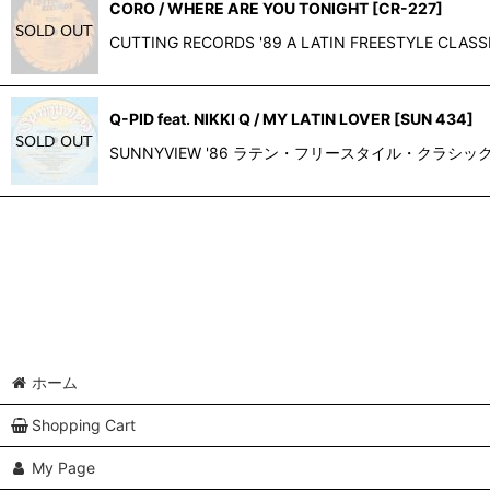
CORO / WHERE ARE YOU TONIGHT
[
CR-227
]
並び順
:
CUTTING RECORDS '89 A LATIN FREE
Q-PID feat. NIKKI Q / MY LATIN LOVER
[
SUN 434
]
SUNNYVIEW '86 ラテン・フリースタイル・クラシック
ホーム
Shopping Cart
My Page