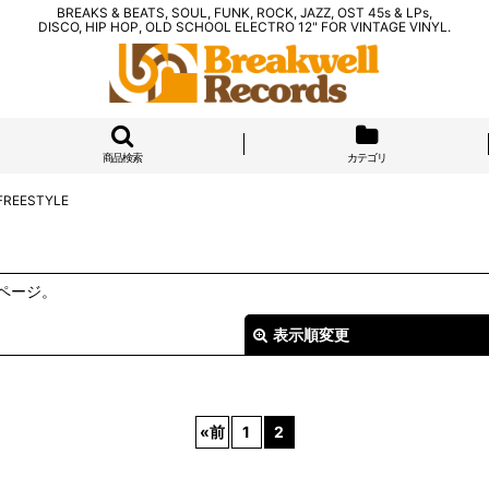
BREAKS & BEATS, SOUL, FUNK, ROCK, JAZZ, OST 45s & LPs,
DISCO, HIP HOP, OLD SCHOOL ELECTRO 12" FOR VINTAGE VINYL.
商品検索
カテゴリ
 FREESTYLE
ページ。
表示順変更
«
前
1
2