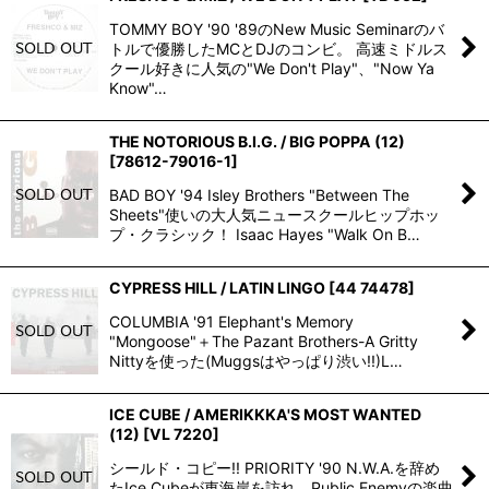
TOMMY BOY '90 '89のNew Music Seminarのバ
トルで優勝したMCとDJのコンビ。 高速ミドルス
クール好きに人気の"We Don't Play"、"Now Ya
Know"…
THE NOTORIOUS B.I.G. / BIG POPPA (12)
[
78612-79016-1
]
BAD BOY '94 Isley Brothers "Between The
Sheets"使いの大人気ニュースクールヒップホッ
プ・クラシック！ Isaac Hayes "Walk On B…
CYPRESS HILL / LATIN LINGO
[
44 74478
]
COLUMBIA '91 Elephant's Memory
"Mongoose"＋The Pazant Brothers-A Gritty
Nittyを使った(Muggsはやっぱり渋い!!)L…
ICE CUBE / AMERIKKKA'S MOST WANTED
(12)
[
VL 7220
]
シールド・コピー!! PRIORITY '90 N.W.A.を辞め
たIce Cubeが東海岸を訪れ、Public Enemyの楽曲