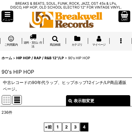
BREAKS & BEATS, SOUL, FUNK, ROCK, JAZZ, OST 45s & LPs,
DISCO, HIP HOP, OLD SCHOOL ELECTRO 12" FOR VINTAGE VINYL.
メニュー
CART
送料・支払い方
ご利用案内
商品検索
カテゴリ
マイページ
法
ホーム
>
HIP HOP / RAP / R&B 12"/LP
>
90's HIP HOP
90's HIP HOP
中古レコードの90年代ラップ、ヒップホップ12インチ/LP商品通販
ページ。
表示順変更
閉じる
236
件
表示数
:
«
前
1
2
3
4
在庫あり