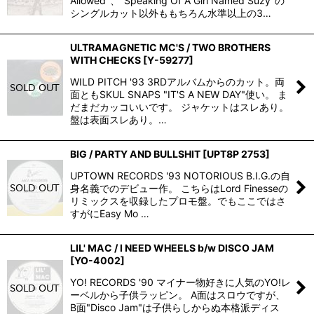
Allowed"、"Speaking Of A Girl Named Suzy"の
シングルカット以外ももちろん水準以上の3…
ULTRAMAGNETIC MC'S / TWO BROTHERS
WITH CHECKS
[
Y-59277
]
WILD PITCH '93 3RDアルバムからのカット。両
面ともSKUL SNAPS "IT'S A NEW DAY"使い。 ま
だまだカッコいいです。 ジャケットはスレあり。
盤は表面スレあり。…
BIG / PARTY AND BULLSHIT
[
UPT8P 2753
]
UPTOWN RECORDS '93 NOTORIOUS B.I.G.の自
身名義でのデビュー作。 こちらはLord Finesseの
リミックスを収録したプロモ盤。でもここではさ
すがにEasy Mo …
LIL' MAC / I NEED WHEELS b/w DISCO JAM
[
YO-4002
]
YO! RECORDS '90 マイナー物好きに人気のYO!レ
ーベルから子供ラッピン。 A面はスロウですが、
B面"Disco Jam"は子供らしからぬ本格派ディス