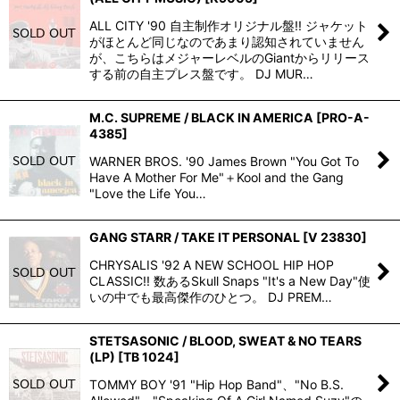
ALL CITY '90 自主制作オリジナル盤!! ジャケット
がほとんど同じなのであまり認知されていません
が、こちらはメジャーレベルのGiantからリリース
する前の自主プレス盤です。 DJ MUR…
M.C. SUPREME / BLACK IN AMERICA
[
PRO-A-
4385
]
WARNER BROS. '90 James Brown "You Got To
Have A Mother For Me"＋Kool and the Gang
"Love the Life You…
GANG STARR / TAKE IT PERSONAL
[
V 23830
]
CHRYSALIS '92 A NEW SCHOOL HIP HOP
CLASSIC!! 数あるSkull Snaps "It's a New Day"使
いの中でも最高傑作のひとつ。 DJ PREM…
STETSASONIC / BLOOD, SWEAT & NO TEARS
(LP)
[
TB 1024
]
TOMMY BOY '91 "Hip Hop Band"、"No B.S.