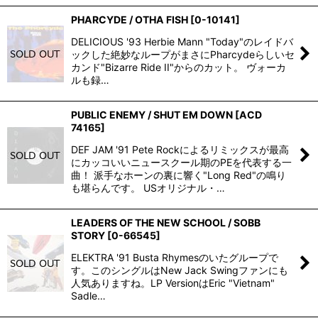
PHARCYDE / OTHA FISH
[
0-10141
]
DELICIOUS '93 Herbie Mann "Today"のレイドバ
ックした絶妙なループがまさにPharcydeらしいセ
カンド"Bizarre Ride II"からのカット。 ヴォーカ
ルも録…
PUBLIC ENEMY / SHUT EM DOWN
[
ACD
74165
]
DEF JAM '91 Pete Rockによるリミックスが最高
にカッコいいニュースクール期のPEを代表する一
曲！ 派手なホーンの裏に響く"Long Red"の鳴り
も堪らんです。 USオリジナル・…
LEADERS OF THE NEW SCHOOL / SOBB
STORY
[
0-66545
]
ELEKTRA '91 Busta Rhymesのいたグループで
す。このシングルはNew Jack Swingファンにも
人気ありますね。LP VersionはEric "Vietnam"
Sadle…