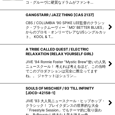
コ・グルーヴに硬質なドラムがファンキ…
GANGSTARR / JAZZ THING
[
CAS 2137
]
CBS / COLUMBIA '90 SPIKE LEE監督のクラシッ
ク・ブラックムーヴィー「MO' BETTER BLUES」
からのプロモ・オンリーでレアなUSシングルカッ
ト。 KOOL & T…
A TRIBE CALLED QUEST / ELECTRIC
RELAXATION (RELAX YOURSELF GIRL)
JIVE '94 Ronnie Foster "Mystic Brew"使いの人気
ニュースクール！ 考えれば考えるほど、この当時
でこのプロダクションは完全に際立ってます
ね。。 ジャケットはシュリン…
SOULS OF MISCHIEF / 93 'TILL INFINITY
[
JDCD-42158-1
]
JIVE '93 大人気ニュースクール・ヒップホップ・
クラシック！ ブレイクダンスの世界的な大会
「Freestyle Session」でもテーマ的に取り扱わ
れ、B-Boysから絶大な人気を誇る一曲…