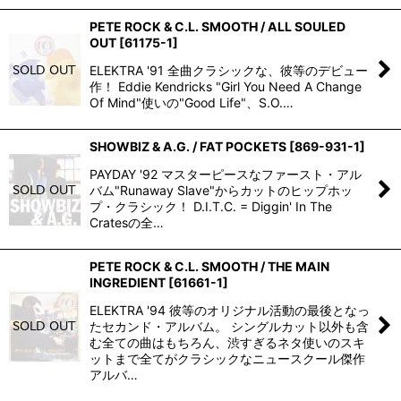
PETE ROCK & C.L. SMOOTH / ALL SOULED
OUT
[
61175-1
]
ELEKTRA '91 全曲クラシックな、彼等のデビュー
作！ Eddie Kendricks "Girl You Need A Change
Of Mind"使いの"Good Life"、S.O.…
SHOWBIZ & A.G. / FAT POCKETS
[
869-931-1
]
PAYDAY '92 マスターピースなファースト・アル
バム"Runaway Slave"からカットのヒップホッ
プ・クラシック！ D.I.T.C. = Diggin' In The
Cratesの全…
PETE ROCK & C.L. SMOOTH / THE MAIN
INGREDIENT
[
61661-1
]
ELEKTRA '94 彼等のオリジナル活動の最後となっ
たセカンド・アルバム。 シングルカット以外も含
む全ての曲はもちろん、渋すぎるネタ使いのスキ
ットまで全てがクラシックなニュースクール傑作
アルバ…