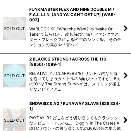
FUNKMASTER FLEX AND NINE DOUBLE M /
並び順
:
F.A.L.L.I.N. (AND YA' CAN'T GET UP)
[
WAR-
093
]
絞り込む
WARLOCK '91 "Whutcha Want?"や"Make Or
Take"で知られる、改名前のNineとファンクマス
ター・フレックスによる91年のシングル。 そのテ
ンションの高さや「音ハメ…
2 BLACK 2 STRONG / ACROSS THE 110
[
88561-1089-1
]
RELATIVITY / CLAPPERS '91 サントラ的な期待
を抱いてしまうタイトルのA面もいいですが、B面
の"Only The Strong Survive"は、スリリング極ま
りないピアノと…
SHOWBIZ & AG / RUNAWAY SLAVE
[
828 334-
1
]
PAYDAY '92 どこをどう切り取ってもクラシック
なデビュー・アルバム。 Diggin' In The Crates =
DITCサウンドの最も濃く人気のある部分の集合体