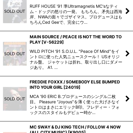
RUFF HOUSE '91 準Ultramagnetis MC'sなティ
ム・ドッグの怒りの一発。 もちろん、矛先は西海
岸、NWAの面々でゴザイマス。プロデュースはも
ちろんCed Geeで、完全にウ…
MAIN SOURCE / PEACE IS NOT THE WORD TO
PLAY
[
V-56229
]
WILD PITCH '91 S.O.U.L. "Peace Of Mind"をイ
ントロに使った人気ニュースクール！ USオリジ
ナル盤。 ジャケットは折れ、取り出し口にダメー
ジあり。 A1. …
FREDDIE FOXXX / SOMEBODY ELSE BUMPED
INTO YOUR GIRL
[
24019
]
MCA '90 ERIC B.プロデュースのシングル二枚
目。 Pleasure "Joyous"を薄く使った大げさなイ
ントロはまさにエリックB印。フレディー・フォ
ックスのスタイルもデビュー時か…
MC SWAY & DJ KING TECH / FOLLOW 4 NOW
(ALL CITY MUSIC)
[
K9005
]