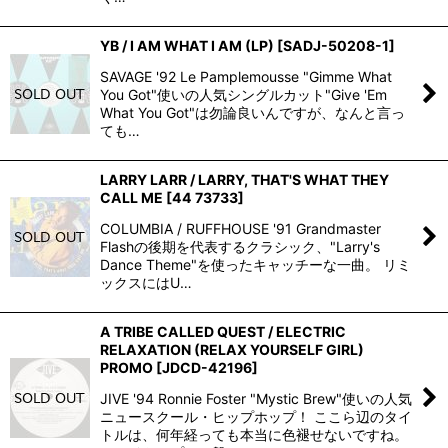
YB / I AM WHAT I AM (LP)
[
SADJ-50208-1
]
SAVAGE '92 Le Pamplemousse "Gimme What
You Got"使いの人気シングルカット"Give 'Em
What You Got"は勿論良いんですが、なんと言っ
ても…
LARRY LARR / LARRY, THAT'S WHAT THEY
CALL ME
[
44 73733
]
COLUMBIA / RUFFHOUSE '91 Grandmaster
Flashの後期を代表するクラシック、"Larry's
Dance Theme"を使ったキャッチーな一曲。 リミ
ックスにはU…
A TRIBE CALLED QUEST / ELECTRIC
RELAXATION (RELAX YOURSELF GIRL)
PROMO
[
JDCD-42196
]
JIVE '94 Ronnie Foster "Mystic Brew"使いの人気
ニュースクール・ヒップホップ！ ここら辺のタイ
トルは、何年経っても本当に色褪せないですね。