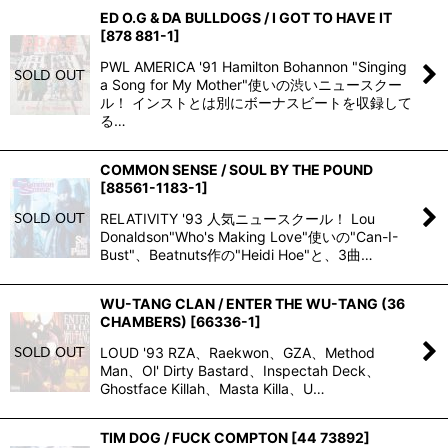
ED O.G & DA BULLDOGS / I GOT TO HAVE IT
[
878 881-1
]
PWL AMERICA '91 Hamilton Bohannon "Singing
a Song for My Mother"使いの渋いニュースクー
ル！ インストとは別にボーナスビートを収録して
る…
COMMON SENSE / SOUL BY THE POUND
[
88561-1183-1
]
RELATIVITY '93 人気ニュースクール！ Lou
Donaldson"Who's Making Love"使いの"Can-I-
Bust"、Beatnuts作の"Heidi Hoe"と、3曲…
WU-TANG CLAN / ENTER THE WU-TANG (36
CHAMBERS)
[
66336-1
]
LOUD '93 RZA、Raekwon、GZA、Method
Man、Ol' Dirty Bastard、Inspectah Deck、
Ghostface Killah、Masta Killa、U…
TIM DOG / FUCK COMPTON
[
44 73892
]