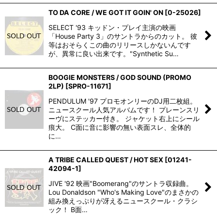
TO DA CORE / WE GOT IT GOIN' ON
[
0-25026
]
SELECT '93 キッドン・プレイ主演の映画
「House Party 3」のサントラからのカット。 彼
等はおそらくこの曲のリリースしかないんです
が、異常に良い出来です。"Synthetic Su…
BOOGIE MONSTERS / GOD SOUND (PROMO
2LP)
[
SPRO-11671
]
PENDULUM '97 プロモオンリーのDJ用二枚組。
ニュースクール人気アルバムです！ プレーンスリ
ーヴにステッカー付き。 ジャケット右上にシール
痕大。 C面に音に影響の無い表面スレ、全体的
に…
A TRIBE CALLED QUEST / HOT SEX
[
01241-
42094-1
]
JIVE '92 映画"Boomerang"のサントラ収録曲。
Lou Donaldson "Who's Making Love"のまさかの
組み換えっぷりが冴えるニュースクール・クラシ
ック！ B面…