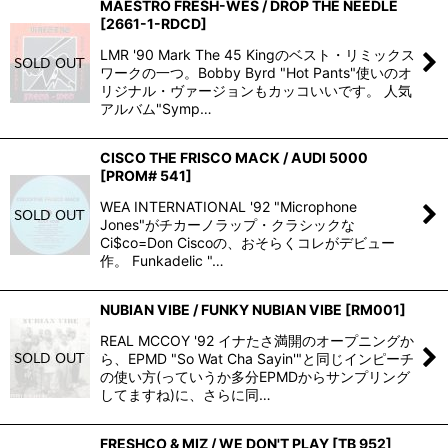
MAESTRO FRESH-WES / DROP THE NEEDLE
[
2661-1-RDCD
]
LMR '90 Mark The 45 Kingのベスト・リミックス
ワークの一つ。Bobby Byrd "Hot Pants"使いのオ
リジナル・ヴァージョンもカッコいいです。 人気
アルバム"Symp…
CISCO THE FRISCO MACK / AUDI 5000
[
PROM# 541
]
WEA INTERNATIONAL '92 "Microphone
Jones"がチカーノラップ・クラシックな
Ci$co=Don Ciscoの、おそらくコレがデビュー
作。 Funkadelic "…
NUBIAN VIBE / FUNKY NUBIAN VIBE
[
RM001
]
REAL MCCOY '92 イナたさ満開のオープニングか
ら、EPMD "So Wat Cha Sayin'"と同じインピーチ
の使い方(っていうか多分EPMDからサンプリング
してますね)に、さらに同…
FRESHCO & MIZ / WE DON'T PLAY
[
TB 952
]