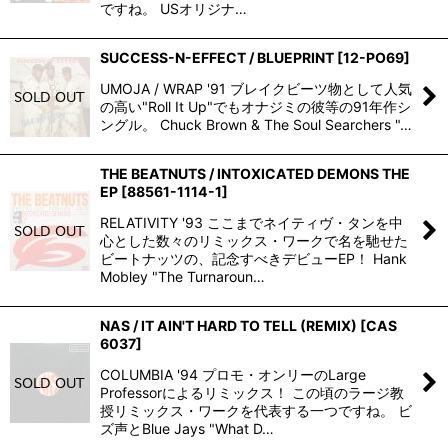
ですね。 USオリジナ…
SUCCESS-N-EFFECT / BLUEPRINT
[
12-PO69
]
UMOJA / WRAP '91 ブレイクビーツ物として人気
の高い"Roll It Up"でもオナジミの彼等の91年作シ
ングル。 Chuck Brown & The Soul Searchers "…
THE BEATNUTS / INTOXICATED DEMONS THE
EP
[
88561-1114-1
]
RELATIVITY '93 ここまでネイティヴ・タンを中
心とした数々のリミックス・ワークで名を馳せた
ビートナッツの、記念すべきデビューEP！ Hank
Mobley "The Turnaroun…
NAS / IT AIN'T HARD TO TELL (REMIX)
[
CAS
6037
]
COLUMBIA '94 プロモ・オンリーのLarge
Professorによるリミックス！ この頃のラージ教
授リミックス・ワークを代表する一つですね。 ビ
ズ声とBlue Jays "What D…