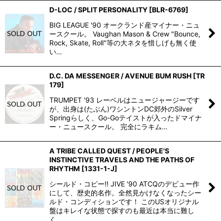
D-LOC / SPLIT PERSONALITY
[
BLR-6769
]
BIG LEAGUE '90 オークランド産マイナー・ニュ
ースクール。 Vaughan Mason & Crew "Bounce,
Rock, Skate, Roll"等の大ネタを惜しげも無く使
い…
D.C. DA MESSENGER / AVENUE BUM RUSH
[
TR
179
]
TRUMPET '93 レーベルはニュージャージーです
が、出身は(たぶん)ワシントンDC郊外のSilver
Springらしく、Go-Goテイストが入ったドマイナ
ー・ニュースクール。 完全にラキム…
A TRIBE CALLED QUEST / PEOPLE'S
INSTINCTIVE TRAVELS AND THE PATHS OF
RHYTHM
[
1331-1-J
]
シールド・コピー!! JIVE '90 ATCQのデビュー作
にして、歴史的名作。全然見かけなくなったシー
ルド・コンディションです！ このUSオリジナル
盤はキレイな状態で探すのも最近は本当に難し
く…