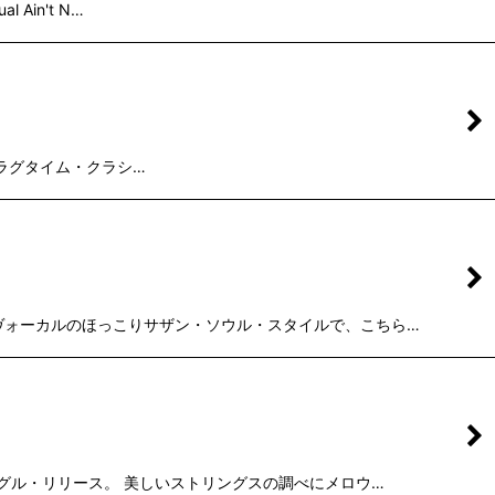
 Ain't N…
linのラグタイム・クラシ…
ーン・ヴォーカルのほっこりサザン・ソウル・スタイルで、こちら…
のシングル・リリース。 美しいストリングスの調べにメロウ…