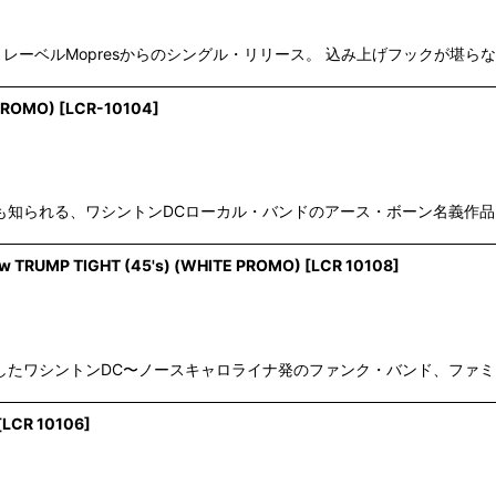
ーベルMopresからのシングル・リリース。 込み上げフックが堪らない"Rocki
 PROMO)
[
LCR-10104
]
letin Band名義でも知られる、ワシントンDCローカル・バンドのアース・ボーン名義作品。
w TRUMP TIGHT (45's) (WHITE PROMO)
[
LCR 10108
]
がかつて在籍したワシントンDC〜ノースキャロライナ発のファンク・バンド、ファミリーのア
[
LCR 10106
]