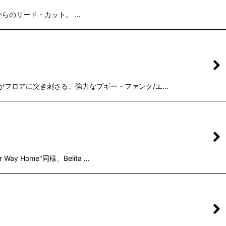
hru"からのリード・カット。 …
・ビートがフロアに突き刺さる、強力なブギー・ファンク/エ…
y Home"同様、Belita …