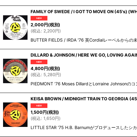
FAMILY OF SWEDE / I GOT TO MOVE ON (45's) (W
2,000
円
(税別)
(
税込
:
2,200
円
)
BUTTER FIELDS / IRDA '76 英Cordialレ
DILLARD & JOHNSON / HERE WE GO, LOVING AGAIN
4,800
円
(税別)
(
税込
:
5,280
円
)
PIEDMONT '76 Moses DillardとLorraine 
KEISA BROWN / MIDNIGHT TRAIN TO GEORGIA (45
1,500
円
(税別)
(
税込
:
1,650
円
)
LITTLE STAR '75 H.B. Barnumがプロデュース