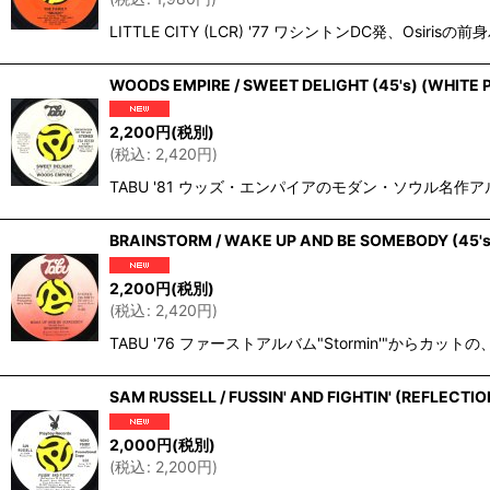
LITTLE CITY (LCR) '77 ワシントンDC発、Osi
WOODS EMPIRE / SWEET DELIGHT (45's) (WHITE
2,200
円
(税別)
(
税込
:
2,420
円
)
TABU '81 ウッズ・エンパイアのモダン・ソウル名作ア
BRAINSTORM / WAKE UP AND BE SOMEBODY (45's
2,200
円
(税別)
(
税込
:
2,420
円
)
TABU '76 ファーストアルバム"Stormin'"からカット
SAM RUSSELL / FUSSIN' AND FIGHTIN' (REFLECTI
2,000
円
(税別)
(
税込
:
2,200
円
)