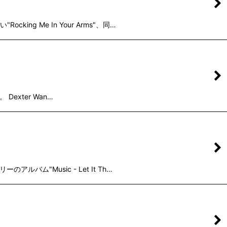
ng Me In Your Arms"、同…
 Dexter Wan…
ルバム"Music - Let It Th…