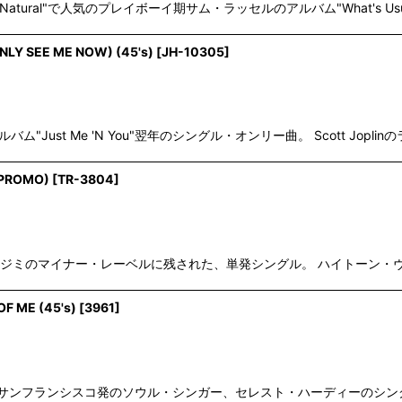
in't Natural"で人気のプレイボーイ期サム・ラッセルのアルバム"What's Usual
ONLY SEE ME NOW) (45's)
[
JH-10305
]
名作アルバム"Just Me 'N You"翌年のシングル・オンリー曲。 Scott Jop
 PROMO)
[
TR-3804
]
リースでもオナジミのマイナー・レーベルに残された、単発シングル。 ハイト
F ME (45's)
[
3961
]
ノーザン支持も高いサンフランシスコ発のソウル・シンガー、セレスト・ハーディー