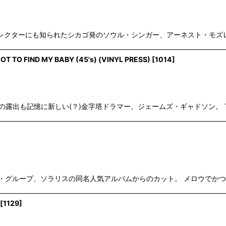
・ソウル・コレクターにも知られたシカゴ発のソウル・シンガー、アーネスト・モズレ
T TO FIND MY BABY (45's) (VINYL PRESS)
[
1014
]
e"での露出も記憶に新しい(？)金字塔ドラマー、ジェームズ・ギャドソン。 The Isl
'sモダン・ソウル・グループ、ソラリスの同名人気アルバムからのカット。 メロ
[
1129
]