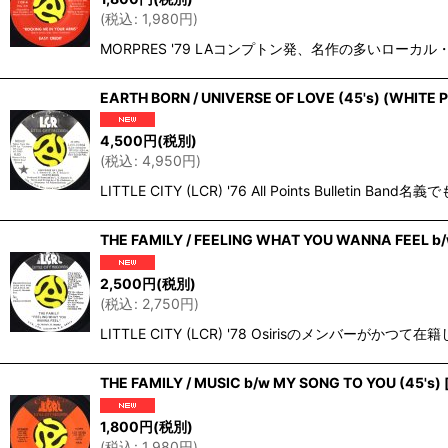
(
税込
:
1,980
円
)
MORPRES '79 LAコンプトン発、名作の多いローカル・レ
EARTH BORN / UNIVERSE OF LOVE (45's) (WHITE
4,500
円
(税別)
(
税込
:
4,950
円
)
LITTLE CITY (LCR) '76 All Points Bul
THE FAMILY / FEELING WHAT YOU WANNA FEEL b/
2,500
円
(税別)
(
税込
:
2,750
円
)
LITTLE CITY (LCR) '78 Osirisのメンバー
THE FAMILY / MUSIC b/w MY SONG TO YOU (45's)
1,800
円
(税別)
(
税込
:
1,980
円
)