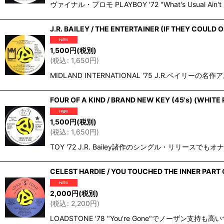
ヴァイナル・プロモ PLAYBOY '72 "What's Usual A
J.R. BAILEY / THE ENTERTAINER (IF THEY COULD 
1,500
円
(税別)
(
税込
:
1,650
円
)
MIDLAND INTERNATIONAL '75 J.R.ベイリーの
FOUR OF A KIND / BRAND NEW KEY (45's) (WHITE
1,500
円
(税別)
(
税込
:
1,650
円
)
TOY '72 J.R. Bailey諸作のシングル・リ
CELEST HARDIE / YOU TOUCHED THE INNER PART O
2,000
円
(税別)
(
税込
:
2,200
円
)
LOADSTONE '78 "You're Gone"で