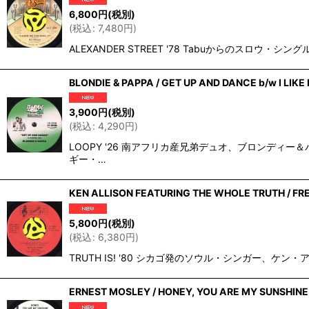
6,800
円
(税別)
(
税込
:
7,480
円
)
ALEXANDER STREET '78 Tabuからのス
BLONDIE & PAPPA / GET UP AND DANCE b/w I LIKE I
3,900
円
(税別)
(
税込
:
4,290
円
)
LOOPY '26 南アフリカ産兄弟デュオ、ブロンデ
ギー・…
KEN ALLISON FEATURING THE WHOLE TRUTH / FR
5,800
円
(税別)
(
税込
:
6,380
円
)
TRUTH IS! '80 シカゴ発のソウル・シンガー、ケン
ERNEST MOSLEY / HONEY, YOU ARE MY SUNSHINE