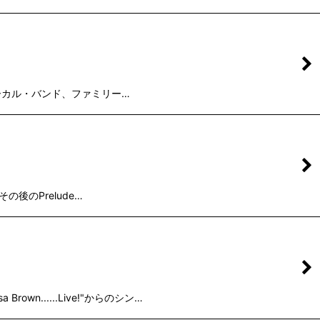
ランド発ローカル・バンド、ファミリー…
でその後のPrelude…
wn......Live!"からのシン…