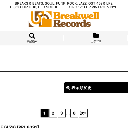
BREAKS & BEATS, SOUL, FUNK, ROCK, JAZZ, OST 45s & LPs,
DISCO, HIP HOP, OLD SCHOOL ELECTRO 12" FOR VINTAGE VINYL.
商品検索
カテゴリ
表示順変更
1
2
3
...
6
次
»
E (45's)
[
PRL 8092
]