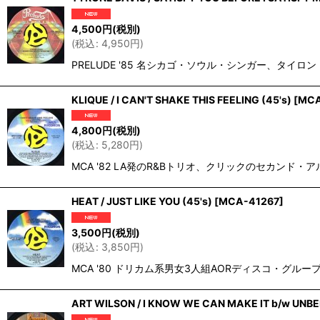
在庫あり
4,500
円
(税別)
(
税込
:
4,950
円
)
並び順
:
PRELUDE '85 名シカゴ・ソウル・シンガー、タイ
KLIQUE / I CAN'T SHAKE THIS FEELING (45's)
[
MCA
4,800
円
(税別)
(
税込
:
5,280
円
)
MCA '82 LA発のR&Bトリオ、クリックのセカンド・アルバム"Le
HEAT / JUST LIKE YOU (45's)
[
MCA-41267
]
3,500
円
(税別)
(
税込
:
3,850
円
)
MCA '80 ドリカム系男女3人組AORディスコ・グループ、
ART WILSON / I KNOW WE CAN MAKE IT b/w UNBE