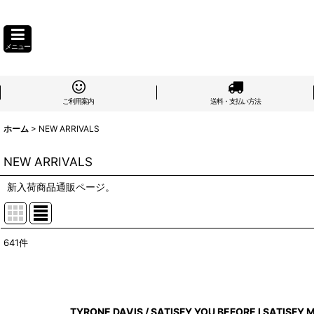
メニュー
ご利用案内
送料・支払い方法
ホーム
>
NEW ARRIVALS
NEW ARRIVALS
新入荷商品通販ページ。
641
件
サブカテゴリ
:
表示数
:
TYRONE DAVIS / SATISFY YOU BEFORE I SATISFY M