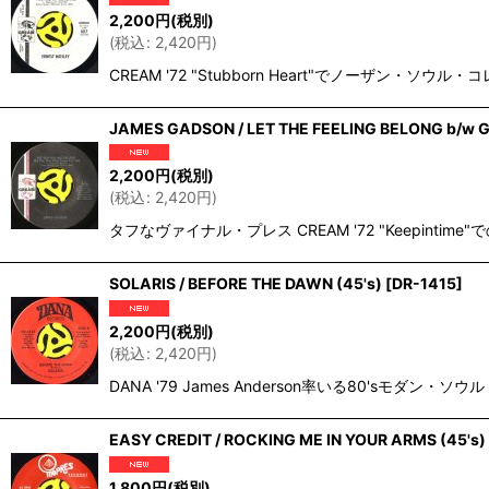
2,200
円
(税別)
(
税込
:
2,420
円
)
CREAM '72 "Stubborn Heart"でノーザン
JAMES GADSON / LET THE FEELING BELONG b/w GO
2,200
円
(税別)
(
税込
:
2,420
円
)
タフなヴァイナル・プレス CREAM '72 "Keepintim
SOLARIS / BEFORE THE DAWN (45's)
[
DR-1415
]
2,200
円
(税別)
(
税込
:
2,420
円
)
DANA '79 James Anderson率いる80
EASY CREDIT / ROCKING ME IN YOUR ARMS (45's)
1,800
円
(税別)