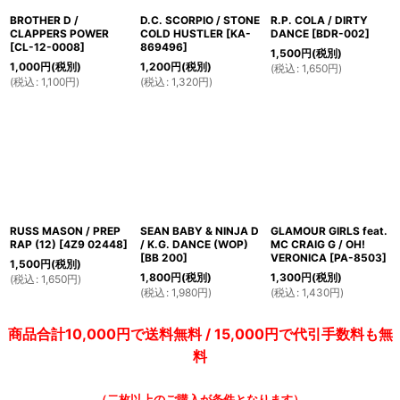
BROTHER D /
D.C. SCORPIO / STONE
R.P. COLA / DIRTY
CLAPPERS POWER
COLD HUSTLER
[
KA-
DANCE
[
BDR-002
]
[
CL-12-0008
]
869496
]
1,500
円
(税別)
1,000
円
(税別)
1,200
円
(税別)
(
税込
:
1,650
円
)
(
税込
:
1,100
円
)
(
税込
:
1,320
円
)
RUSS MASON / PREP
SEAN BABY & NINJA D
GLAMOUR GIRLS feat.
RAP (12)
[
4Z9 02448
]
/ K.G. DANCE (WOP)
MC CRAIG G / OH!
[
BB 200
]
VERONICA
[
PA-8503
]
1,500
円
(税別)
1,800
円
(税別)
1,300
円
(税別)
(
税込
:
1,650
円
)
(
税込
:
1,980
円
)
(
税込
:
1,430
円
)
商品合計10,000円で送料無料 / 15,000円で代引手数料も無
料
（二枚以上のご購入が条件となります）