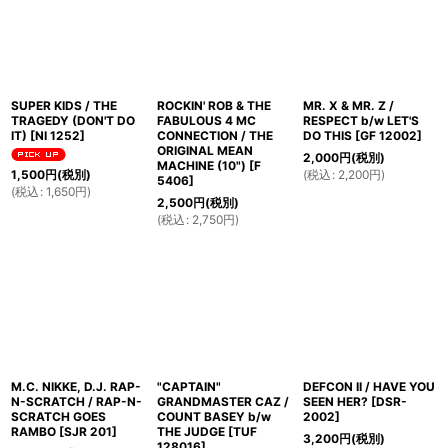
並び順
:
絞り込む
SUPER KIDS / THE
ROCKIN' ROB & THE
MR. X & MR. Z /
TRAGEDY (DON'T DO
FABULOUS 4 MC
RESPECT b/w LET'S
IT)
[
NI 1252
]
CONNECTION / THE
DO THIS
[
GF 12002
]
ORIGINAL MEAN
2,000
円
(税別)
MACHINE (10")
[
F
(
税込
:
2,200
円
)
1,500
円
(税別)
5406
]
(
税込
:
1,650
円
)
2,500
円
(税別)
(
税込
:
2,750
円
)
M.C. NIKKE, D.J. RAP-
"CAPTAIN"
DEFCON II / HAVE YOU
N-SCRATCH / RAP-N-
GRANDMASTER CAZ /
SEEN HER?
[
DSR-
SCRATCH GOES
COUNT BASEY b/w
2002
]
RAMBO
[
SJR 201
]
THE JUDGE
[
TUF
3,200
円
(税別)
128016
]