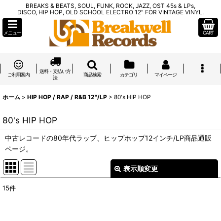
BREAKS & BEATS, SOUL, FUNK, ROCK, JAZZ, OST 45s & LPs,
DISCO, HIP HOP, OLD SCHOOL ELECTRO 12" FOR VINTAGE VINYL.
メニュー
CART
送料・支払い方
ご利用案内
商品検索
カテゴリ
マイページ
法
ホーム
>
HIP HOP / RAP / R&B 12"/LP
>
80's HIP HOP
80's HIP HOP
中古レコードの80年代ラップ、ヒップホップ12インチ/LP商品通販
ページ。
表示順変更
閉じる
15
件
表示数
:
在庫あり