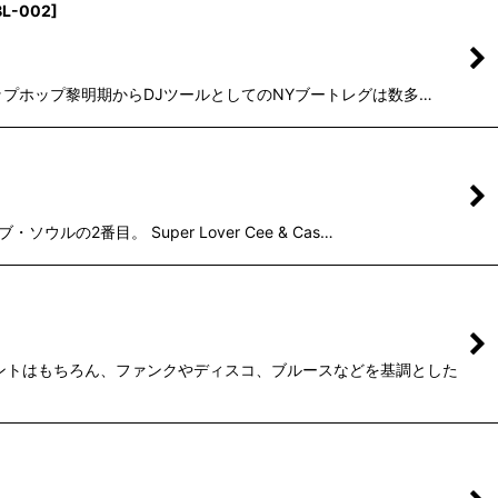
BL-002
]
 ヒップホップ黎明期からDJツールとしてのNYブートレグは数多…
2番目。 Super Lover Cee & Cas…
カウントはもちろん、ファンクやディスコ、ブルースなどを基調とした