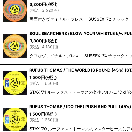
3,200
円
(税別)
(
税込
:
3,520
円
)
両面付きヴァイナル・プレス！ SUSSEX '72 チャッ
SOUL SEARCHERS / BLOW YOUR WHISTLE b/w FUNK
3,800
円
(税別)
(
税込
:
4,180
円
)
タフなヴァイナル・プレス！ SUSSEX '74 チャック・ブ
RUFUS THOMAS / THE WORLD IS ROUND (45's)
[
ST
1,500
円
(税別)
(
税込
:
1,650
円
)
STAX '71 ルーファス・トーマスの名作アルバム"Di
RUFUS THOMAS / (DO THE) PUSH AND PULL (45's)
1,500
円
(税別)
(
税込
:
1,650
円
)
STAX '70 ルーファス・トーマスのマスターピースなアルバム"D