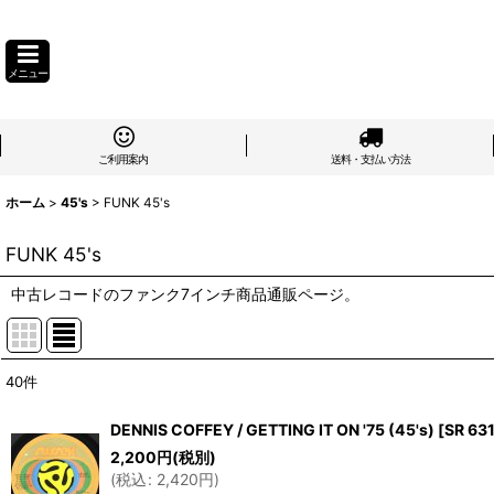
メニュー
ご利用案内
送料・支払い方法
ホーム
>
45's
>
FUNK 45's
FUNK 45's
中古レコードのファンク7インチ商品通販ページ。
40
件
表示数
:
DENNIS COFFEY / GETTING IT ON '75 (45's)
[
SR 63
在庫あり
2,200
円
(税別)
(
税込
:
2,420
円
)