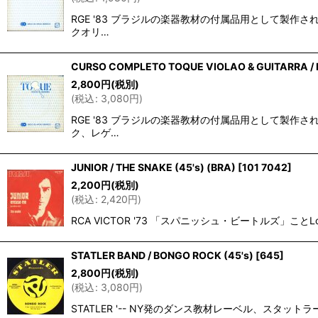
RGE '83 ブラジルの楽器教材の付属品用として製
クオリ…
CURSO COMPLETO TOQUE VIOLAO & GUITARRA / D
2,800
円
(税別)
(
税込
:
3,080
円
)
RGE '83 ブラジルの楽器教材の付属品用として製
ク、レゲ…
JUNIOR / THE SNAKE (45's) (BRA)
[
101 7042
]
2,200
円
(税別)
(
税込
:
2,420
円
)
RCA VICTOR '73 「スパニッシュ・ビートルズ」ことLo
STATLER BAND / BONGO ROCK (45's)
[
645
]
2,800
円
(税別)
(
税込
:
3,080
円
)
STATLER '-- NY発のダンス教材レーベル、スタットラーから