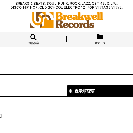
BREAKS & BEATS, SOUL, FUNK, ROCK, JAZZ, OST 45s & LPs,
DISCO, HIP HOP, OLD SCHOOL ELECTRO 12" FOR VINTAGE VINYL.
商品検索
カテゴリ
表示順変更
1
]