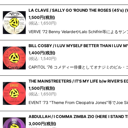
LA CLAVE / SALLY GO 'ROUND THE ROSES (45's)
1,500
円
(税別)
(
税込
:
1,650
円
)
VERVE '72 Benny VelardeやLalo Schi
BILL COSBY / I LUV MYSELF BETTER THAN I LUV M
1,400
円
(税別)
(
税込
:
1,540
円
)
CAPITOL '76 コメディー俳優としてオナジミのビル・コスビー、
THE MAINSTREETERS / IT'S MY LIFE b/w RIVER'S E
1,500
円
(税別)
(
税込
:
1,650
円
)
EVENT '73 "Theme From Cleopatra Jo
ABDULLAH / I COMMA ZIMBA ZIO (HERE I STAND T
3,000
円
(税別)