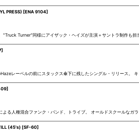
NYL PRESS)
[
ENA 9104
]
Shaft"、"Truck Turner"同様にアイザック・ヘイズが主演＋サント
7
]
Mr. Cixが、自身のHazeレーベルの前にスタックス傘下に残したシングル・リリ
409
]
inのプロデュースによる人種混合ファンク・バンド、トライブ。 オールドスクールなガラ
LL (45's)
[
SF-60
]