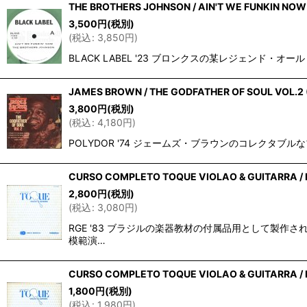
THE BROTHERS JOHNSON / AIN'T WE FUNKIN NOW (
3,500
円
(税別)
(
税込
:
3,850
円
)
BLACK LABEL '23 ブロンクスの某レジェン
JAMES BROWN / THE GODFATHER OF SOUL VOL.2 (
3,800
円
(税別)
(
税込
:
4,180
円
)
POLYDOR '74 ジェームズ・ブラウンのコレクタブルな
CURSO COMPLETO TOQUE VIOLAO & GUITARRA / D
2,800
円
(税別)
(
税込
:
3,080
円
)
RGE '83 ブラジルの楽器教材の付属品用として製
模範演…
CURSO COMPLETO TOQUE VIOLAO & GUITARRA / DI
1,800
円
(税別)
(
税込
:
1,980
円
)