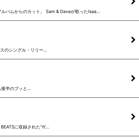
ムからのカット。 Sam & Daveが歌ったIsaa…
トロネードスのシングル・リリー…
ーン隊も後半のブッと…
BEATSに収録された"It'…