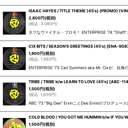
ISAAC HAYES / TITLE THEME (45's) (PROMO) (VI
2,800
円
(税別)
(
税込
:
3,080
円
)
タフなヴァイナル・プロモ！ ENTERPRISE '74 "
CIX BITS / SEASON'S GREETINGS (45's)
[
ENA-908
1,800
円
(税別)
(
税込
:
1,980
円
)
ENTERPRISE '73 Carl Summers aka 
TRIBE / TRIBE b/w LEARN TO LOVE (45's)
[
ABC-11
1,500
円
(税別)
(
税込
:
1,650
円
)
ABC '73 "Big Dee" ErvinことDee Erv
COLD BLOOD / YOU GOT ME HUMMIN b/w IF YOU WI
1,500
円
(税別)