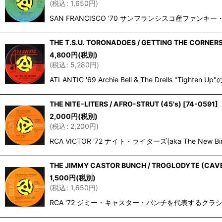
(
税込
:
1,650
円
)
SAN FRANCISCO '70 サンフランシスコ産ファ
THE T.S.U. TORONADOES / GETTING THE CORNERS
4,800
円
(税別)
(
税込
:
5,280
円
)
ATLANTIC '69 Archie Bell & The Drel
THE NITE-LITERS / AFRO-STRUT (45's)
[
74-0591
]
2,000
円
(税別)
(
税込
:
2,200
円
)
RCA VICTOR '72 ナイト・ライターズ(aka The New
THE JIMMY CASTOR BUNCH / TROGLODYTE (CAVE 
1,500
円
(税別)
(
税込
:
1,650
円
)
RCA '72 ジミー・キャスター・バンチを代表するクラシック・アル