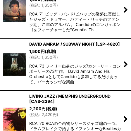
(
税込
:
1,650
円
)
在庫あり
RCA '71 ビッグ・バンド/ビバップの隆盛に貢献し
たジャズ・ドラマー、バディー・リッチのファン
並び順
:
ク期、71年のアルバム。 Candidoのコンガ＋ボン
ゴをフィーチャーした"Countin' Th…
絞り込む
DAVID AMRAM / SUBWAY NIGHT
[
LSP-4820
]
1,500
円
(税別)
(
税込
:
1,650
円
)
RCA '73 フィリー出身のジャズ/カントリー・コン
ポーザーの73年作。 David Amram And His
OrchestraとしてCandidoも参加してるだけあっ
て、パーカッシヴな楽曲…
LIVING JAZZ / MEMPHIS UNDERGROUND
[
CAS-2394
]
2,200
円
(税別)
(
税込
:
2,420
円
)
RCA '70 RCAの企画物シリーズジャズ編の一つ。
ドラムブレイクで始まるドファンキーなBeatlesカ