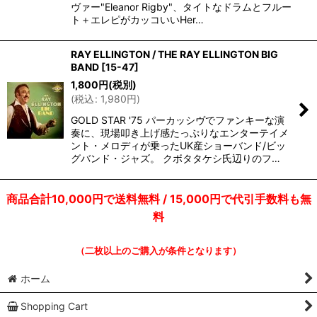
ヴァー"Eleanor Rigby"、タイトなドラムとフルー
ト＋エレピがカッコいいHer…
RAY ELLINGTON / THE RAY ELLINGTON BIG
BAND
[
15-47
]
1,800
円
(税別)
(
税込
:
1,980
円
)
GOLD STAR '75 パーカッシヴでファンキーな演
奏に、現場叩き上げ感たっぷりなエンターテイメ
ント・メロディが乗ったUK産ショーバンド/ビッ
グバンド・ジャズ。 クボタタケシ氏辺りのフ…
商品合計10,000円で送料無料 / 15,000円で代引手数料も無
料
（二枚以上のご購入が条件となります）
ホーム
Shopping Cart