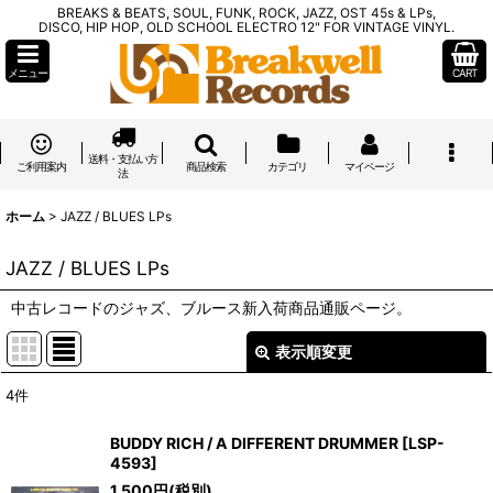
BREAKS & BEATS, SOUL, FUNK, ROCK, JAZZ, OST 45s & LPs,
DISCO, HIP HOP, OLD SCHOOL ELECTRO 12" FOR VINTAGE VINYL.
メニュー
CART
送料・支払い方
ご利用案内
商品検索
カテゴリ
マイページ
法
ホーム
>
JAZZ / BLUES LPs
JAZZ / BLUES LPs
中古レコードのジャズ、ブルース新入荷商品通販ページ。
表示順変更
閉じる
4
件
サブカテゴリ
:
BUDDY RICH / A DIFFERENT DRUMMER
[
LSP-
4593
]
表示数
:
1,500
円
(税別)